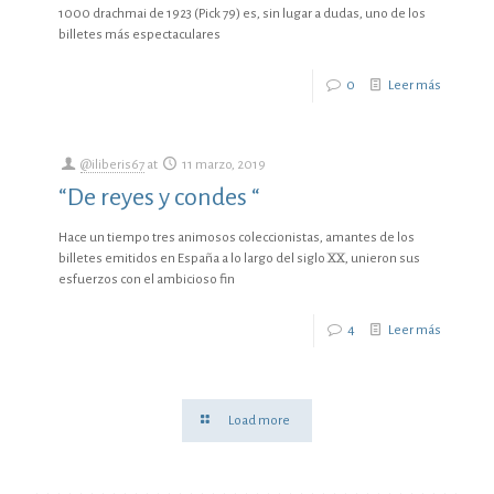
1000 drachmai de 1923 (Pick 79) es, sin lugar a dudas, uno de los
billetes más espectaculares
0
Leer más
@iliberis67
at
11 marzo, 2019
“De reyes y condes “
Hace un tiempo tres animosos coleccionistas, amantes de los
billetes emitidos en España a lo largo del siglo XX, unieron sus
esfuerzos con el ambicioso fin
4
Leer más
Load more