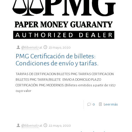
@iliberis67
at
23 mayo, 2020
PMG Certificación de billetes:
Condiciones de envío y tarifas.
TARIFAS DE CERTIFICACION BILLETES PMG TARIFAS CERTIFICACION
BILLETES PMG TARIFA/BILLETE ENVIO A DOMICILIO PLAZO
CERTIFICACIÓN PMG MODERNOS (Billetes emitidos a partir de 1957
cuyo valor
0
Leer más
@iliberis67
at
22 mayo, 2020