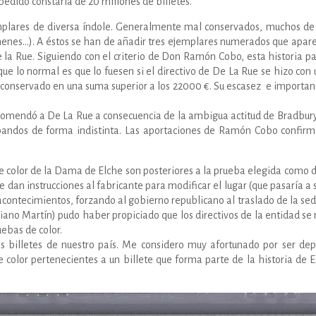
pedido constaría de 20 millones de billetes.
mplares de diversa índole. Generalmente mal conservados, muchos de e
ímenes…). A éstos se han de añadir tres ejemplares numerados que apar
De la Rue. Siguiendo con el criterio de Don Ramón Cobo, esta historia p
que lo normal es que lo fuesen si el directivo de De La Rue se hizo co
conservado en una suma superior a los 22000 €. Su escasez e importanc
comendó a De La Rue a consecuencia de la ambigua actitud de Bradbury 
s bandos de forma indistinta. Las aportaciones de Ramón Cobo confirm
de color de la Dama de Elche son posteriores a la prueba elegida como de
 dan instrucciones al fabricante para modificar el lugar (que pasaría a 
 acontecimientos, forzando al gobierno republicano al traslado de la se
riano Martín) pudo haber propiciado que los directivos de la entidad se
ebas de color.
os billetes de nuestro país. Me considero muy afortunado por ser dep
color pertenecientes a un billete que forma parte de la historia de 