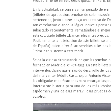
Probablemente el resto debió quedar en París. El 
En la actualidad, se conservan un puñado de eje
(billetes de aprobación, pruebas de color, espec
pertenecido, junto a otros dos,a un directivo de 
son correlativos cuando la lógica induce a pensar 
subastado, recientemente, rematándose el mejor 
este codiciado billete alcance relevantes precios.
Posiblemente la fabricación de este billete se en
de España) quien ofreció sus servicios a los do
última dan sustento a esta teoría.
Se da la curiosa circunstancia de que las pruebas 
fechado en Madrid el 01-07-1937. En este billete se
interventor. Opino que el rápido desarrollo de los
del interventor (Adolfo Castaño por Antonio Victo
las obligadas modificaciones para encargar las pru
Interesante historia para uno de los más icónic
espécimen y una de esas maravillosas pruebas de 
vosotros.