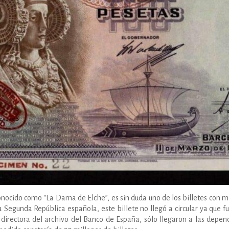
conocido como “La Dama de Elche”, es sin duda uno de los billetes con m
Segunda República española, este billete no llegó a circular ya que fu
 directora del archivo del Banco de España, sólo llegaron a las depe