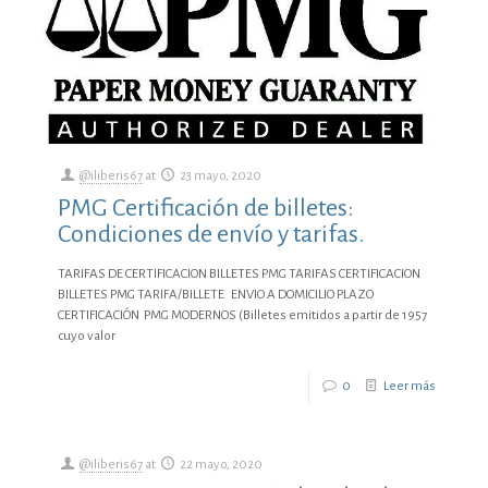
@iliberis67
at
23 mayo, 2020
PMG Certificación de billetes:
Condiciones de envío y tarifas.
TARIFAS DE CERTIFICACION BILLETES PMG TARIFAS CERTIFICACION
BILLETES PMG TARIFA/BILLETE ENVIO A DOMICILIO PLAZO
CERTIFICACIÓN PMG MODERNOS (Billetes emitidos a partir de 1957
cuyo valor
0
Leer más
@iliberis67
at
22 mayo, 2020