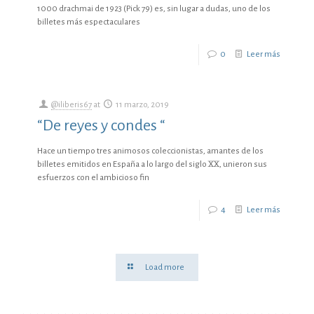
1000 drachmai de 1923 (Pick 79) es, sin lugar a dudas, uno de los
billetes más espectaculares
0
Leer más
@iliberis67
at
11 marzo, 2019
“De reyes y condes “
Hace un tiempo tres animosos coleccionistas, amantes de los
billetes emitidos en España a lo largo del siglo XX, unieron sus
esfuerzos con el ambicioso fin
4
Leer más
Load more