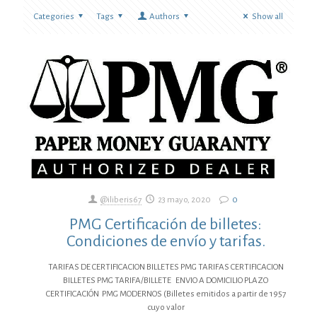
Categories
Tags
Authors
Show all
@iliberis67
23 mayo, 2020
0
PMG Certificación de billetes:
Condiciones de envío y tarifas.
TARIFAS DE CERTIFICACION BILLETES PMG TARIFAS CERTIFICACION
BILLETES PMG TARIFA/BILLETE ENVIO A DOMICILIO PLAZO
CERTIFICACIÓN PMG MODERNOS (Billetes emitidos a partir de 1957
cuyo valor